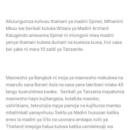
Akizungumza kuhusu thamani ya madini Spinel, Mthamini
Mkuu wa Serikali kutoka Wizara ya Madini Archard
Kalugendo amesema Spinel ni miongoni mwa madini
yenye thamani kubwa duniani na kueleza kuwa, hivi sasa
bei yake ni mara 10 zaidi ya Tanzanite.
Maonesho ya Bangkok ni moja ya maonesho makubwa na
maarufu sana Barani Asia na sasa yana takribani miaka 40
tangu kuanzishwa kwake. Serikali ya Tanzania inayatumia
maonesho hayo kujitangaza, kutafuta masoko,
ushirikiano, teknolojia mpya pamoja na kujifunza mambo
mbalimbali yanayohusu Sekta ya Madini hususan katika
eneo la madini ya Vito na usonara ambapo nchi ya
Thailand imepiga hatua kubwa katika uendelezaji wa