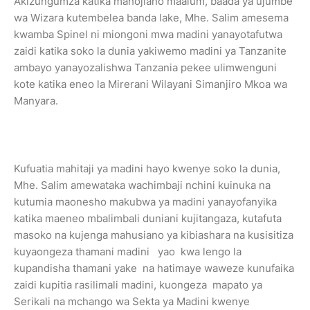
Akizungumza katika mahojiano maalum, baada ya ujumbe
wa Wizara kutembelea banda lake, Mhe. Salim amesema
kwamba Spinel ni miongoni mwa madini yanayotafutwa
zaidi katika soko la dunia yakiwemo madini ya Tanzanite
ambayo yanayozalishwa Tanzania pekee ulimwenguni
kote katika eneo la Mirerani Wilayani Simanjiro Mkoa wa
Manyara.
Kufuatia mahitaji ya madini hayo kwenye soko la dunia,
Mhe. Salim amewataka wachimbaji nchini kuinuka na
kutumia maonesho makubwa ya madini yanayofanyika
katika maeneo mbalimbali duniani kujitangaza, kutafuta
masoko na kujenga mahusiano ya kibiashara na kusisitiza
kuyaongeza thamani madini yao kwa lengo la
kupandisha thamani yake na hatimaye waweze kunufaika
zaidi kupitia rasilimali madini, kuongeza mapato ya
Serikali na mchango wa Sekta ya Madini kwenye