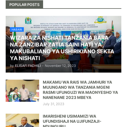
POPULAR POSTS
HABARI
WIZARA ZA NISHATI TANZANIA BARA
NA ZANZIBAR ZATIA SAINI HATI YA
MAKUBALIANO YA USHIRIKIANO SEKTA
YA NISHATI
by
ELISAFI FADHILI
-
November 12, 2023
MAKAMU WA RAIS WA JAMHURI YA
MUUNGANO WA TANZANIA MGENI
RASMI UFUNGUZI WA MAONYESHO YA
NANENANE 2023 MBEYA
July 31, 2023
IMARISHENI USIMAMIZI WA
UFUNDISHAJI NA UJIFUNZAJI-
NDUNGURU