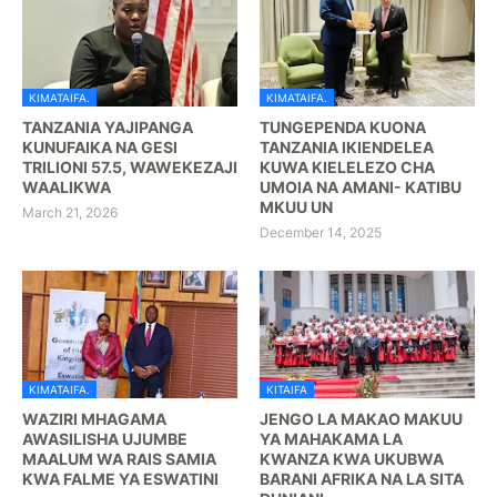
KIMATAIFA.
KIMATAIFA.
TANZANIA YAJIPANGA
TUNGEPENDA KUONA
KUNUFAIKA NA GESI
TANZANIA IKIENDELEA
TRILIONI 57.5, WAWEKEZAJI
KUWA KIELELEZO CHA
WAALIKWA
UMOIA NA AMANI- KATIBU
MKUU UN
March 21, 2026
December 14, 2025
KIMATAIFA.
KITAIFA
WAZIRI MHAGAMA
JENGO LA MAKAO MAKUU
AWASILISHA UJUMBE
YA MAHAKAMA LA
MAALUM WA RAIS SAMIA
KWANZA KWA UKUBWA
KWA FALME YA ESWATINI
BARANI AFRIKA NA LA SITA