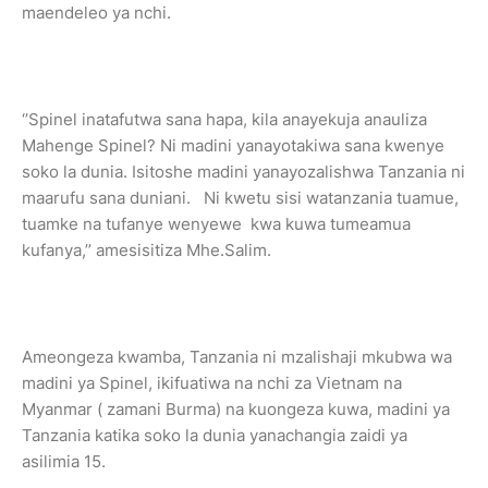
maendeleo ya nchi.
‘’Spinel inatafutwa sana hapa, kila anayekuja anauliza
Mahenge Spinel? Ni madini yanayotakiwa sana kwenye
soko la dunia. Isitoshe madini yanayozalishwa Tanzania ni
maarufu sana duniani. Ni kwetu sisi watanzania tuamue,
tuamke na tufanye wenyewe kwa kuwa tumeamua
kufanya,’’ amesisitiza Mhe.Salim.
Ameongeza kwamba, Tanzania ni mzalishaji mkubwa wa
madini ya Spinel, ikifuatiwa na nchi za Vietnam na
Myanmar ( zamani Burma) na kuongeza kuwa, madini ya
Tanzania katika soko la dunia yanachangia zaidi ya
asilimia 15.