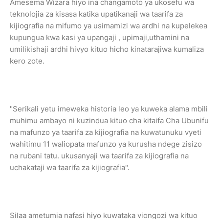
Amesema Wizara hiyo ina changamoto ya ukosefu wa
teknolojia za kisasa katika upatikanaji wa taarifa za
kijiografia na mifumo ya usimamizi wa ardhi na kupelekea
kupungua kwa kasi ya upangaji , upimaji,uthamini na
umilikishaji ardhi hivyo kituo hicho kinatarajiwa kumaliza
kero zote.
"Serikali yetu imeweka historia leo ya kuweka alama mbili
muhimu ambayo ni kuzindua kituo cha kitaifa Cha Ubunifu
na mafunzo ya taarifa za kijiografia na kuwatunuku vyeti
wahitimu 11 waliopata mafunzo ya kurusha ndege zisizo
na rubani tatu. ukusanyaji wa taarifa za kijiografia na
uchakataji wa taarifa za kijiografia".
Silaa ametumia nafasi hiyo kuwataka viongozi wa kituo