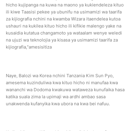
hicho kujipanga na kuwa na maono ya kukiendeleza kituo
ili kiwe Taasisi pekee ya ubunifu na usimamizi wa taarifa
za kijiografia nchini na kwamba Wizara itaendelea kutoa
ushauri na kukilea kituo hicho ili kifikie malengo yake na
kusaidia kutatua changamoto ya wataalam wenye weledi
na ujuzi wa teknolojia ya kisasa ya usimamizi taarifa za
kijiografia,"amesisitiza
Naye, Balozi wa Korea nchini Tanzania Kim Sun Pyo,
amesema kuzinduliwa kwa kituo hicho ni manufaa kwa
wananchi wa Dodoma kwakuwa wataweza kunufaika hasa
katika suala zima la upimaji wa ardhi ambao sasa
unakwenda kufanyika kwa ubora na kwa bei nafuu.