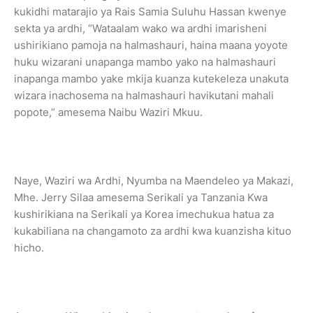
kukidhi matarajio ya Rais Samia Suluhu Hassan kwenye
sekta ya ardhi, “Wataalam wako wa ardhi imarisheni
ushirikiano pamoja na halmashauri, haina maana yoyote
huku wizarani unapanga mambo yako na halmashauri
inapanga mambo yake mkija kuanza kutekeleza unakuta
wizara inachosema na halmashauri havikutani mahali
popote,” amesema Naibu Waziri Mkuu.
Naye, Waziri wa Ardhi, Nyumba na Maendeleo ya Makazi,
Mhe. Jerry Silaa amesema Serikali ya Tanzania Kwa
kushirikiana na Serikali ya Korea imechukua hatua za
kukabiliana na changamoto za ardhi kwa kuanzisha kituo
hicho.