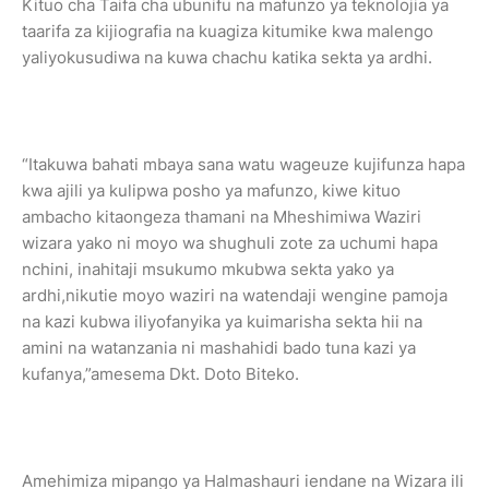
Kituo cha Taifa cha ubunifu na mafunzo ya teknolojia ya
taarifa za kijiografia na kuagiza kitumike kwa malengo
yaliyokusudiwa na kuwa chachu katika sekta ya ardhi.
“Itakuwa bahati mbaya sana watu wageuze kujifunza hapa
kwa ajili ya kulipwa posho ya mafunzo, kiwe kituo
ambacho kitaongeza thamani na Mheshimiwa Waziri
wizara yako ni moyo wa shughuli zote za uchumi hapa
nchini, inahitaji msukumo mkubwa sekta yako ya
ardhi,nikutie moyo waziri na watendaji wengine pamoja
na kazi kubwa iliyofanyika ya kuimarisha sekta hii na
amini na watanzania ni mashahidi bado tuna kazi ya
kufanya,”amesema Dkt. Doto Biteko.
Amehimiza mipango ya Halmashauri iendane na Wizara ili