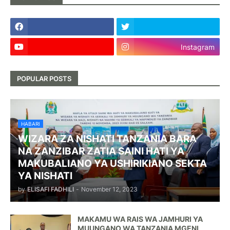
Instagram
POPULAR POSTS
HABARI
WIZARA ZA NISHATI TANZANIA BARA
NA ZANZIBAR ZATIA SAINI HATI YA
MAKUBALIANO YA USHIRIKIANO SEKTA
YA NISHATI
by
ELISAFI FADHILI
-
November 12, 2023
MAKAMU WA RAIS WA JAMHURI YA
MUUNGANO WA TANZANIA MGENI