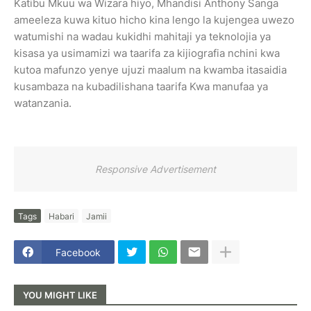
Katibu Mkuu wa Wizara hiyo, Mhandisi Anthony Sanga
ameeleza kuwa kituo hicho kina lengo la kujengea uwezo
watumishi na wadau kukidhi mahitaji ya teknolojia ya
kisasa ya usimamizi wa taarifa za kijiografia nchini kwa
kutoa mafunzo yenye ujuzi maalum na kwamba itasaidia
kusambaza na kubadilishana taarifa Kwa manufaa ya
watanzania.
Responsive Advertisement
Tags
Habari
Jamii
Facebook
YOU MIGHT LIKE