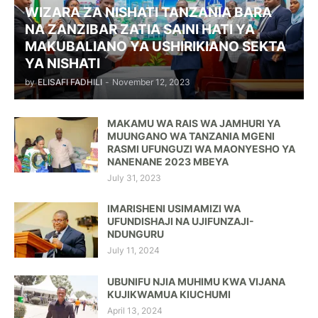
WIZARA ZA NISHATI TANZANIA BARA
NA ZANZIBAR ZATIA SAINI HATI YA
MAKUBALIANO YA USHIRIKIANO SEKTA
YA NISHATI
by
ELISAFI FADHILI
-
November 12, 2023
MAKAMU WA RAIS WA JAMHURI YA
MUUNGANO WA TANZANIA MGENI
RASMI UFUNGUZI WA MAONYESHO YA
NANENANE 2023 MBEYA
July 31, 2023
IMARISHENI USIMAMIZI WA
UFUNDISHAJI NA UJIFUNZAJI-
NDUNGURU
July 11, 2024
UBUNIFU NJIA MUHIMU KWA VIJANA
KUJIKWAMUA KIUCHUMI
April 13, 2024