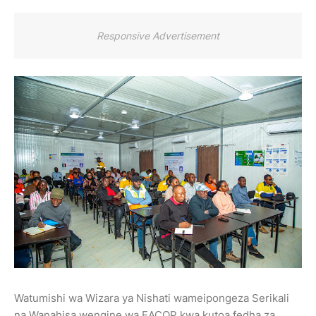
Responsive Advertisement
Watumishi wa Wizara ya Nishati wameipongeza Serikali
na Wanahisa wengine wa EACOP kwa kutoa fedha za