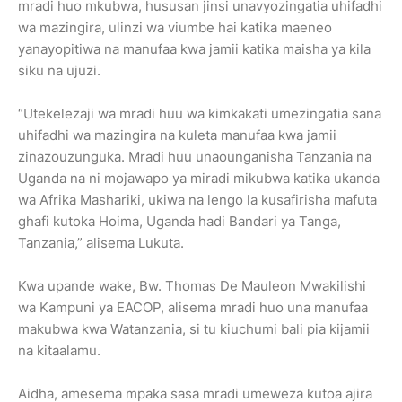
mradi huo mkubwa, hususan jinsi unavyozingatia uhifadhi
wa mazingira, ulinzi wa viumbe hai katika maeneo
yanayopitiwa na manufaa kwa jamii katika maisha ya kila
siku na ujuzi.
“Utekelezaji wa mradi huu wa kimkakati umezingatia sana
uhifadhi wa mazingira na kuleta manufaa kwa jamii
zinazouzunguka. Mradi huu unaounganisha Tanzania na
Uganda na ni mojawapo ya miradi mikubwa katika ukanda
wa Afrika Mashariki, ukiwa na lengo la kusafirisha mafuta
ghafi kutoka Hoima, Uganda hadi Bandari ya Tanga,
Tanzania,” alisema Lukuta.
Kwa upande wake, Bw. Thomas De Mauleon Mwakilishi
wa Kampuni ya EACOP, alisema mradi huo una manufaa
makubwa kwa Watanzania, si tu kiuchumi bali pia kijamii
na kitaalamu.
Aidha, amesema mpaka sasa mradi umeweza kutoa ajira