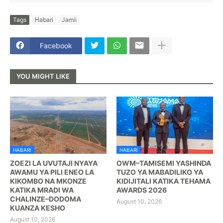
Tags
Habari
Jamii
Facebook
YOU MIGHT LIKE
HABARI
HABARI
ZOEZI LA UVUTAJI NYAYA
OWM–TAMISEMI YASHINDA
AWAMU YA PILI ENEO LA
TUZO YA MABADILIKO YA
KIKOMBO NA MKONZE
KIDIJITALI KATIKA TEHAMA
KATIKA MRADI WA
AWARDS 2026
CHALINZE–DODOMA
August 10, 2026
KUANZA KESHO
August 10, 2026