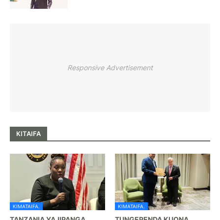
Responsive Advertisement
KITAIFA
KIMATAIFA.
KIMATAIFA.
TANZANIA YAJIPANGA
TUNGEPENDA KUONA