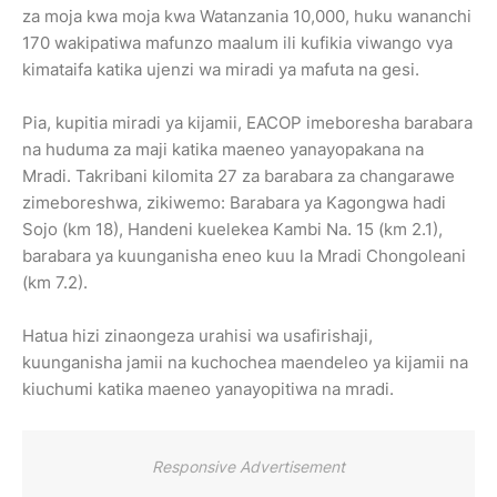
za moja kwa moja kwa Watanzania 10,000, huku wananchi
170 wakipatiwa mafunzo maalum ili kufikia viwango vya
kimataifa katika ujenzi wa miradi ya mafuta na gesi.
Pia, kupitia miradi ya kijamii, EACOP imeboresha barabara
na huduma za maji katika maeneo yanayopakana na
Mradi. Takribani kilomita 27 za barabara za changarawe
zimeboreshwa, zikiwemo: Barabara ya Kagongwa hadi
Sojo (km 18), Handeni kuelekea Kambi Na. 15 (km 2.1),
barabara ya kuunganisha eneo kuu la Mradi Chongoleani
(km 7.2).
Hatua hizi zinaongeza urahisi wa usafirishaji,
kuunganisha jamii na kuchochea maendeleo ya kijamii na
kiuchumi katika maeneo yanayopitiwa na mradi.
Responsive Advertisement