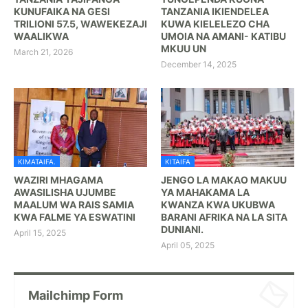
KUNUFAIKA NA GESI
TANZANIA IKIENDELEA
TRILIONI 57.5, WAWEKEZAJI
KUWA KIELELEZO CHA
WAALIKWA
UMOIA NA AMANI- KATIBU
MKUU UN
March 21, 2026
December 14, 2025
KIMATAIFA.
KITAIFA
WAZIRI MHAGAMA
JENGO LA MAKAO MAKUU
AWASILISHA UJUMBE
YA MAHAKAMA LA
MAALUM WA RAIS SAMIA
KWANZA KWA UKUBWA
KWA FALME YA ESWATINI
BARANI AFRIKA NA LA SITA
DUNIANI.
April 15, 2025
April 05, 2025
Mailchimp Form