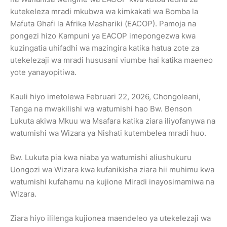
kutekeleza mradi mkubwa wa kimkakati wa Bomba la
Mafuta Ghafi la Afrika Mashariki (EACOP). Pamoja na
pongezi hizo Kampuni ya EACOP imepongezwa kwa
kuzingatia uhifadhi wa mazingira katika hatua zote za
utekelezaji wa mradi hususani viumbe hai katika maeneo
yote yanayopitiwa.
Kauli hiyo imetolewa Februari 22, 2026, Chongoleani,
Tanga na mwakilishi wa watumishi hao Bw. Benson
Lukuta akiwa Mkuu wa Msafara katika ziara iliyofanywa na
watumishi wa Wizara ya Nishati kutembelea mradi huo.
Bw. Lukuta pia kwa niaba ya watumishi aliushukuru
Uongozi wa Wizara kwa kufanikisha ziara hii muhimu kwa
watumishi kufahamu na kujione Miradi inayosimamiwa na
Wizara.
Ziara hiyo ililenga kujionea maendeleo ya utekelezaji wa